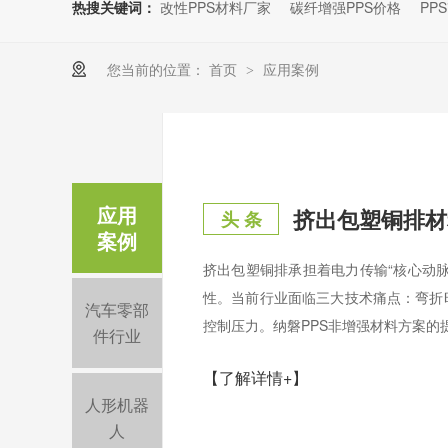
热搜关键词：
改性PPS材料厂家
碳纤增强PPS价格
PP
您当前的位置：
首页
应用案例
>
应用
挤出包塑铜排材
头 条
案例
挤出包塑铜排承担着电力传输“核心动
性。当前行业面临三大技术痛点：弯折
汽车零部
控制压力。纳磐PPS非增强材料方案的提
件行业
【了解详情+】
人形机器
人