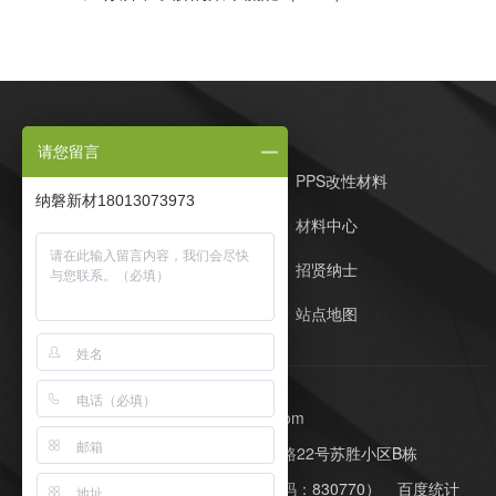
请您留言
纳磐PPS首页
PPS改性材料
纳磐新材18013073973
定制开发
材料中心
客户案例
招贤纳士
在线留言
站点地图
E-Mail：whl@napomaterial.com
公司地址：苏州工业园区同胜路22号苏胜小区B栋
网站制作：
牛商股份
（股票代码：830770）
百度统计