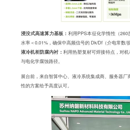
浸没式高速算力基板：
利用
PPS本征化学惰性（26
水率＜0.01%，确保中高频信号的 Dk/Df（介电常数
液冷机柜防腐内衬：
利用热塑复材可焊接特点，对机
与电化学腐蚀路径。
展台前，来自智算中心、液冷系统集成商、服务器厂
性的方案给予高度认可。