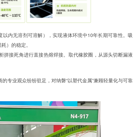
0度以内无溶剂可溶解），实现液体环境中10年长期可靠性。吸
/损耗）的稳定。
柜拼接死角进行直接热熔焊接。取代橡胶圈，从源头切断漏液
商的专业观众纷纷驻足，对纳磐
“以塑代金属”兼顾轻量化与可靠