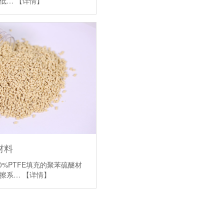
，低…
【详情】
材料
40%PTFE填充的聚苯硫醚材
摩擦系…
【详情】