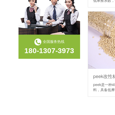
低摩擦系数
纳磐亮相上海数据中心及汽车技术两大行业盛会
纳磐携手吉利，共探热塑复材如何推动汽车轻量化创新
纳磐获授抗静电PPS发明专利，解决传统材料性能衰减难题
全国服务热线
纳磐推出高光COC材料，CTE表现接近金属水平
180-1307-3973
peek改性
peek是一种
料，具备低