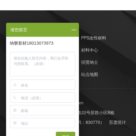
请您留言
纳磐PPS首页
PPS改性材料
纳磐新材18013073973
定制开发
材料中心
客户案例
招贤纳士
在线留言
站点地图
E-Mail：whl@napomaterial.com
公司地址：苏州工业园区同胜路22号苏胜小区B栋
网站制作：
牛商股份
（股票代码：830770）
百度统计