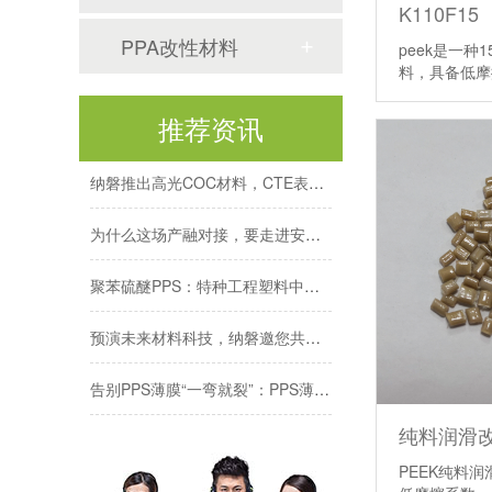
K110F15
纳磐亮相上海数据中心及汽车技术两大行业盛会
PPA改性材料
peek是一种
纳磐携手吉利，共探热塑复材如何推动汽车轻量化创新
料，具备低
纳磐获授抗静电PPS发明专利，解决传统材料性能衰减难题
推荐资讯
纳磐推出高光COC材料，CTE表现接近金属水平
为什么这场产融对接，要走进安徽纳磐？
聚苯硫醚PPS：特种工程塑料中的“性价比之王”
预演未来材料科技，纳磐邀您共赴CHINAPLAS 2026橡塑盛宴
告别PPS薄膜“一弯就裂”：PPS薄膜伸长率提升70%
PPS注塑制品和模具设计需要注意哪些？
纯料润滑改性
PEEK纯料润
纳磐PPS薄膜技术新突破：伸长率提升70%