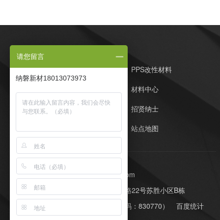
请您留言
纳磐PPS首页
PPS改性材料
纳磐新材18013073973
定制开发
材料中心
客户案例
招贤纳士
在线留言
站点地图
E-Mail：whl@napomaterial.com
公司地址：苏州工业园区同胜路22号苏胜小区B栋
网站制作：
牛商股份
（股票代码：830770）
百度统计