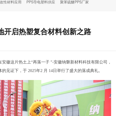
S改性材料应用
PPS导电塑料供应
聚苯硫醚PPS厂家
地开启热塑复合材料创新之路
在安徽这片热土上
“
再落一子
”-
安徽纳磐新材料科技有限公司，
体的见证下，于
2025
年
2
月
14
日举行了盛大的落成典礼。